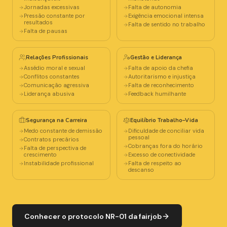
Jornadas excessivas
Falta de autonomia
Pressão constante por
Exigência emocional intensa
resultados
Falta de sentido no trabalho
Falta de pausas
Relações Profissionais
Gestão e Liderança
Assédio moral e sexual
Falta de apoio da chefia
Conflitos constantes
Autoritarismo e injustiça
Comunicação agressiva
Falta de reconhecimento
Liderança abusiva
Feedback humilhante
Segurança na Carreira
Equilíbrio Trabalho–Vida
Medo constante de demissão
Dificuldade de conciliar vida
pessoal
Contratos precários
Cobranças fora do horário
Falta de perspectiva de
crescimento
Excesso de conectividade
Instabilidade profissional
Falta de respeito ao
descanso
Conhecer o protocolo NR-01 da fairjob