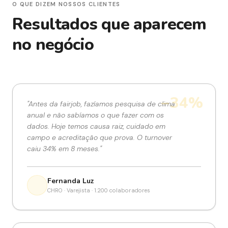
O QUE DIZEM NOSSOS CLIENTES
Resultados que aparecem
no negócio
−34%
"
Antes da fairjob, fazíamos pesquisa de clima
anual e não sabíamos o que fazer com os
dados. Hoje temos causa raiz, cuidado em
campo e acreditação que prova. O turnover
caiu 34% em 8 meses.
"
Fernanda Luz
CHRO · Varejista · 1.200 colaboradores