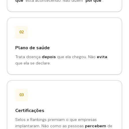
quê"
está acontecendo. Não dizem
"por quê"
.
02
Plano de saúde
Trata doença
depois
que ela chegou. Não
evita
que ela se declare.
03
Certificações
Selos e Rankings premiam o que empresas
implantaram. Não como as pessoas
percebem
de