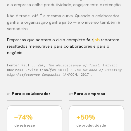
e a empresa colhe produtividade, engajamento e retenção.
Não é trade-off. É a mesma curva. Quando o colaborador
ganha, a organização ganha junto — e o inverso também é
verdadeiro.
Empresas que adotam o ciclo completo
fair
job
reportam
resultados mensuráveis para colaboradores e para o
negócio.
Fonte: Paul J. Zak,
The Neuroscience of Trust
, Harvard
Business Review (jan/fev 2017) ·
The Science of Creating
High-Performance Companies
(AMACOM, 2017).
Para o colaborador
Para a empresa
01
02
–74%
+50%
de estresse
de produtividade