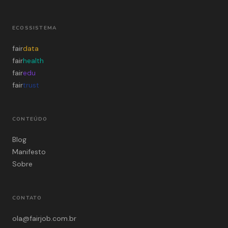
ECOSSISTEMA
fair
data
fair
health
fair
edu
fair
trust
CONTEÚDO
Blog
Manifesto
Sobre
CONTATO
ola@fairjob.com.br