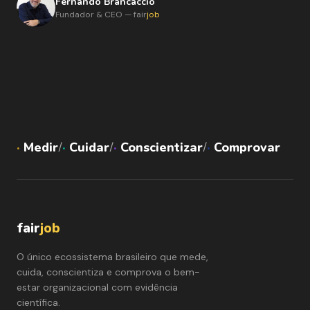
Fernando Brancaccio
Fundador & CEO — fair
job
·
Medir
·
Cuidar
·
Conscientizar
·
Comprovar
/
/
/
fair
job
O único ecossistema brasileiro que mede,
cuida, conscientiza e comprova o bem-
estar organizacional com evidência
científica.