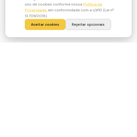
uso de cookies conforme nossa
Política de
Privacidade
, em conformidade com a LGPD (Lei nº
13.709/2018).
Aceitar cookies
Rejeitar opcionais
·
Medir
·
Cuidar
·
Conscientizar
·
Comprovar
/
/
/
fair
job
O único ecossistema brasileiro que mede,
cuida, conscientiza e comprova o bem-
estar organizacional com evidência
científica.