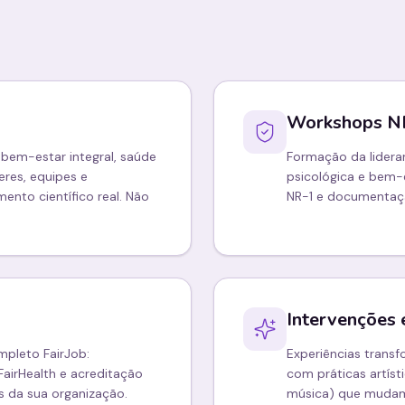
Workshops N
bem-estar integral, saúde
Formação da lideran
eres, equipes e
psicológica e bem-
nto científico real. Não
NR-1 e documentaç
Intervenções 
mpleto FairJob:
Experiências trans
FairHealth e acreditação
com práticas artístic
is da sua organização.
música) que mudam