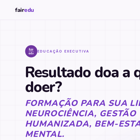
fair
fair
edu
edu
EDUCAÇÃO EXECUTIVA
Resultado doa a
doer?
FORMAÇÃO PARA SUA L
NEUROCIÊNCIA, GESTÃO
HUMANIZADA, BEM-ESTA
MENTAL.